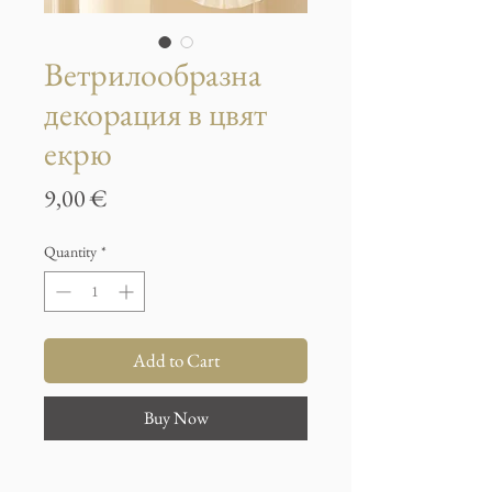
Ветрилообразна
декорация в цвят
екрю
Price
9,00 €
Quantity
*
Add to Cart
Buy Now