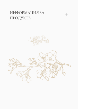
ИНФОРМАЦИЯ ЗА
ПРОДУКТА
Оригинална ветрилообразна висяща
декорация в екрю цвят. Идеална за
всякакви партита, сватбени тържества
или рождени дни!
Използвайте ги, за да украсите Вашата
сватбена маса, фото кът или кенди бар.
Всеки пакет се състои от 3 броя ветрила
със следните размери: 2бр. х 36 см и 1бр. х
28 см. В опаковката са включени и
кламерчета за закрепване на ветрилата.
Могат да бъдат опаковани, за да се
използват повторно.