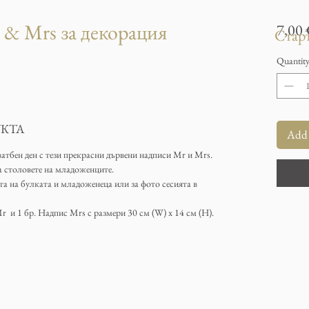
 & Mrs за декорация
7,00
Старт
Quantit
КТА
Add 
тбен ден с тези прекрасни дървени надписи Mr и Mrs.
а столовете на младоженците.
та на булката и младоженеца или за фото сесията в
 и 1 бр. Надпис Mrs с размери 30 см (W) х 14 см (H).