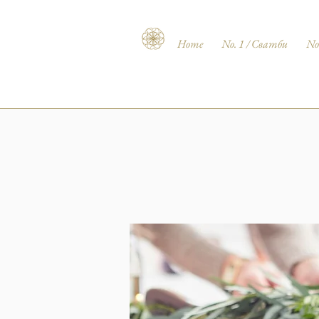
Home
No. 1 / Сватби
No