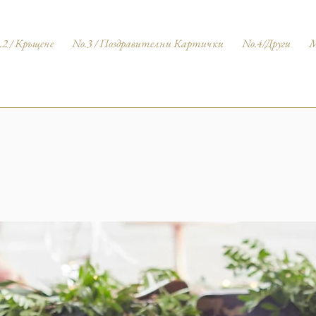
.2 / Кръщене
No.3 / Поздравителни Картички
No.4/Други
M