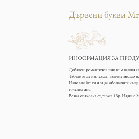
Дървени букви Мr
ИНФОРМАЦИЯ ЗА ПРОДУ
Добавете романтичен шик към вашия сва
Табелите ще изглеждат зашеметяващo н
Използвайте ги и за да обозначите къща
големия ден.
Всяка опаковка съдържа 1бр. Надпис Mr