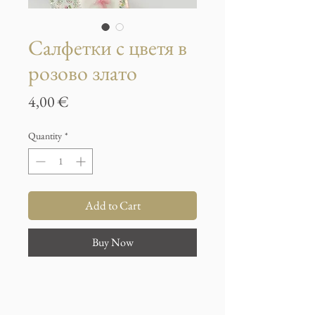
Салфетки с цветя в
розово злато
Price
4,00 €
Quantity
*
Add to Cart
Buy Now