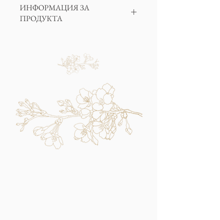
ИНФОРМАЦИЯ ЗА
ПРОДУКТА
Салфетките са малкия и допълващ
елемент към всеки повод- сватба,
кръщене, юбилей, рожден ден и др.
Салфетките са с флорален принт и изящен
кант в розово злато, който чудесно ще се
съчетае с чинийките и ветрилообразните
ни помпони.
Всяка опаковка съдържа 16 бр. салфетки,
квадратни с размери 12 см.