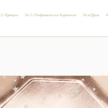
.2 / Кръщене
No.3 / Поздравителни Картички
No.4/Други
M