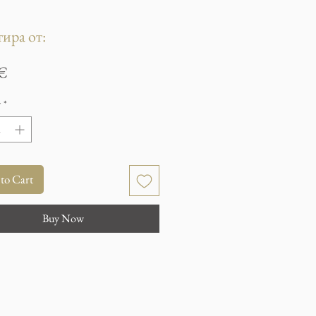
ира от:
Price
 €
y
*
to Cart
Buy Now