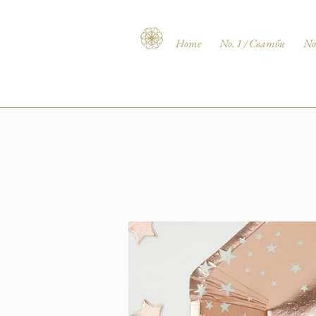
Home
No. 1 / Сватби
No