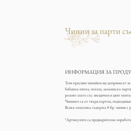
Чинии за парти със
ИНФОРМАЦИЯ ЗА ПРОДУ
Тези красиви чинийки ще допринесат за
бебешка питка, погача, моминско парти,
розово злато със звездички в цвят мента
Чиниите са от твърд картон, подходящи 
Всяка опаковка съдържа 8 бр. чинии с 
*Артикулите са предварително изработе