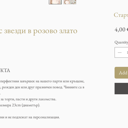
Старт
 звезди в розово злато
4,00
Quantit
КТА
Add 
 перфектния завършек на вашето парти или кръщене,
 рожден ден или друг празничен повод. Чиниите сa в
.
за торти, пасти и други лакомства.
размера 23cm (диаметър).
ни и не подлежат на персонализация.