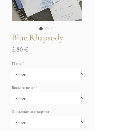
Blue Rhapsody
Price
2,80 €
Плик
*
Восъчен печат
*
Допълнително картонче
*