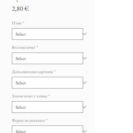
Price
2,80 €
Плик
*
Восъчен печат
*
Допълнително картонче
*
Златен печат с клише
*
Форма на поканата
*